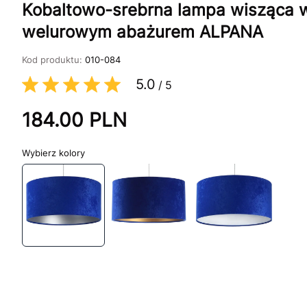
Kobaltowo-srebrna lampa wisząca w
welurowym abażurem ALPANA
Kod produktu:
010-084
5.0
/
5
184.00
PLN
kolory