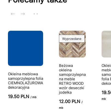
Wyprzedane
Beżowa
Oklei
okleina
mebl
Okleina meblowa
samoprzylepna
samo
samoprzylepna folia
na meble
foli
CIEMNOLAZUROWA
RETRO WOOD
deko
dekoracyjna
wzór deseczki
jodełka
19.
19.50 PLN
/ mb
mb
12.00 PLN
/
mb