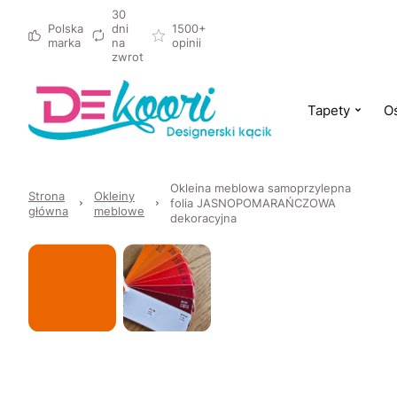
30
Polska
dni
1500+
marka
na
opinii
zwrot
Tapety
Oś
Okleina meblowa samoprzylepna
Strona
Okleiny
folia JASNOPOMARAŃCZOWA
główna
meblowe
dekoracyjna