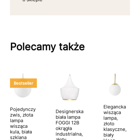
Polecamy także
Bestseller
Elegancka
Pojedynczy
Designerska
wisząca
zwis, złota
biała lampa
lampa,
lampa
FOGGI 12B
złoto
wisząca
okrągła
klasyczne,
kula, biała
industrialna,
biały
szklana
złoty