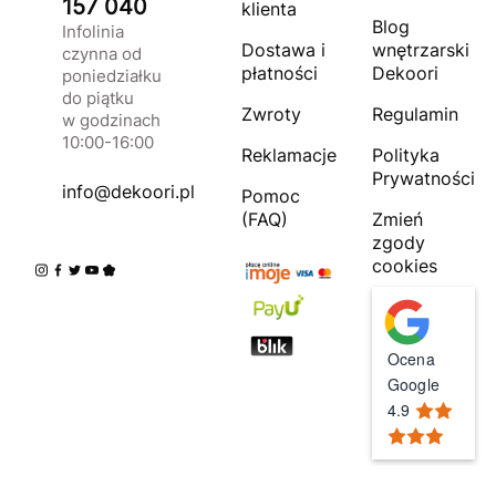
157 040
klienta
Blog
Infolinia
Dostawa i
wnętrzarski
czynna od
płatności
Dekoori
poniedziałku
do piątku
Zwroty
Regulamin
w godzinach
10:00-16:00
Reklamacje
Polityka
Prywatności
info@dekoori.pl
Pomoc
(FAQ)
Zmień
zgody
cookies
Ocena
Google
4.9