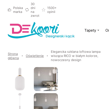
30
Polska
dni
1500+
marka
na
opinii
zwrot
Tapety
Oś
Elegancka szklana loftowa lampa
Strona
Oświetlenie
wisząca RICO w białym kolorze,
główna
nowoczesny design