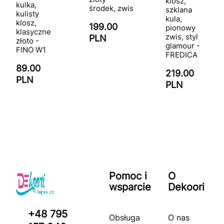
klosz,
kulka,
środek, zwis
szklana
kulisty
kula,
klosz,
199.00
pionowy
klasyczne
zwis, styl
PLN
złoto -
glamour -
FINO W1
FREDICA
89.00
219.00
PLN
PLN
Pomoc i
O
wsparcie
Dekoori
+48 795
Obsługa
O nas