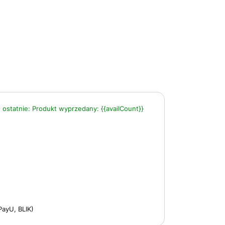
 ostatnie:
Produkt wyprzedany:
{{availCount}}
PayU, BLIK)