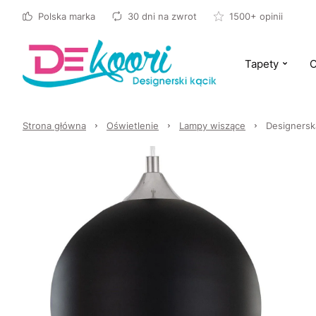
Polska marka
30 dni na zwrot
1500+ opinii
Tapety
O
Strona główna
Oświetlenie
Lampy wiszące
Designersk