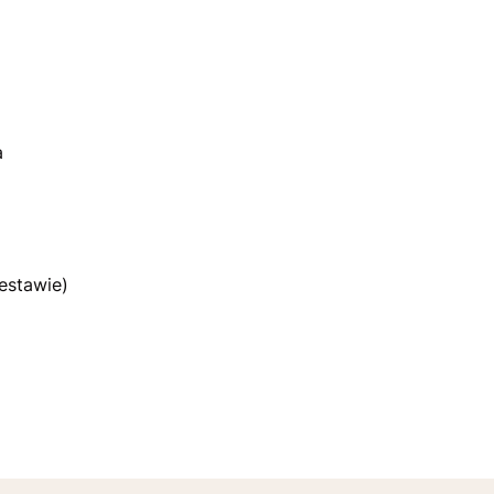
a
estawie)