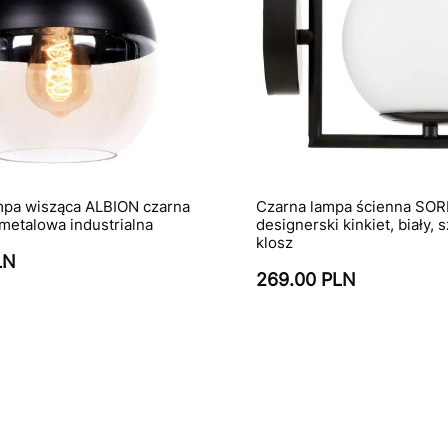
mpa wisząca ALBION czarna
Czarna lampa ścienna SO
 metalowa industrialna
designerski kinkiet, biały, 
klosz
LN
269.00 PLN