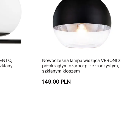
RENTO,
Nowoczesna lampa wisząca VERONI z
szklany
półokrągłym czarno-przezroczystym,
szklanym kloszem
149.00 PLN