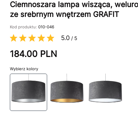
Ciemnoszara lampa wisząca, welur
ze srebrnym wnętrzem GRAFIT
Kod produktu:
010-046
5.0
/
5
184.00
PLN
kolory