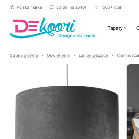
Polska marka
30 dni na zwrot
1500+ opinii
Tapety
O
Strona główna
Oświetlenie
Lampy wiszące
Ciemnoszar