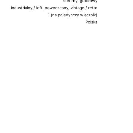
srebrny, grafitowy
industrialny / loft, nowoczesny, vintage / retro
1 (na pojedynczy włącznik)
Polska
m
m