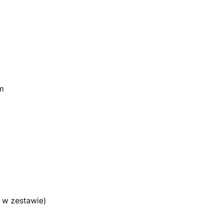
m
m
 w zestawie)