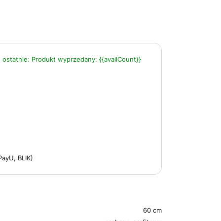
 ostatnie:
Produkt wyprzedany:
{{availCount}}
PayU, BLIK)
60 cm