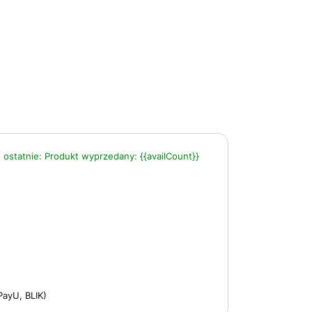
 ostatnie:
Produkt wyprzedany:
{{availCount}}
PayU, BLIK)