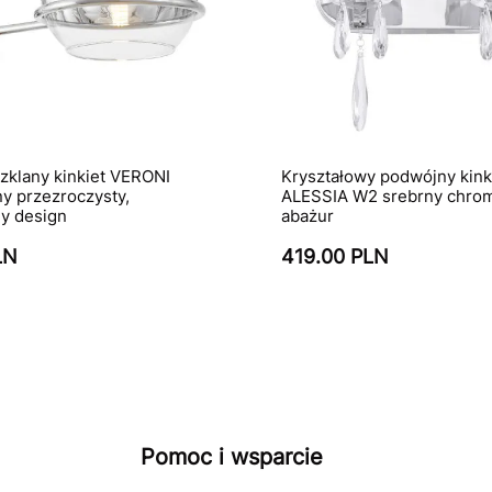
szklany kinkiet VERONI
Kryształowy podwójny kink
 przezroczysty,
ALESSIA W2 srebrny chrom,
y design
abażur
LN
419.00 PLN
Pomoc i wsparcie