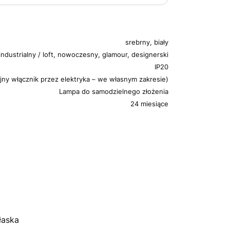
srebrny, biały
industrialny / loft, nowoczesny, glamour, designerski
IP20
jny włącznik przez elektryka – we własnym zakresie)
Lampa do samodzielnego złożenia
24 miesiące
łaska