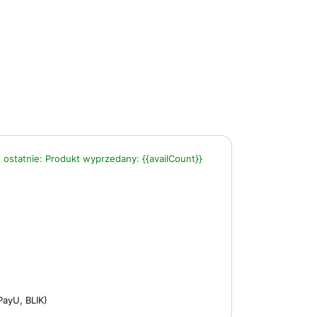
 ostatnie:
Produkt wyprzedany:
{{availCount}}
PayU, BLIK)