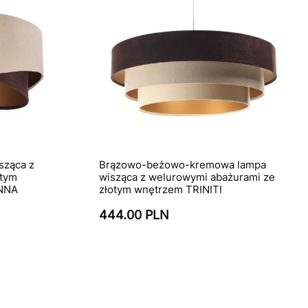
sząca z
Brązowo-beżowo-kremowa lampa
otym
wisząca z welurowymi abażurami ze
ANNA
złotym wnętrzem TRINITI
444.00 PLN