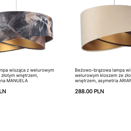
ampa wisząca z welurowym
Beżowo-brązowa lampa wi
 złotym wnętrzem,
welurowym kloszem ze zł
zna MANUELA
wnętrzem, asymetria ARI
PLN
288.00 PLN