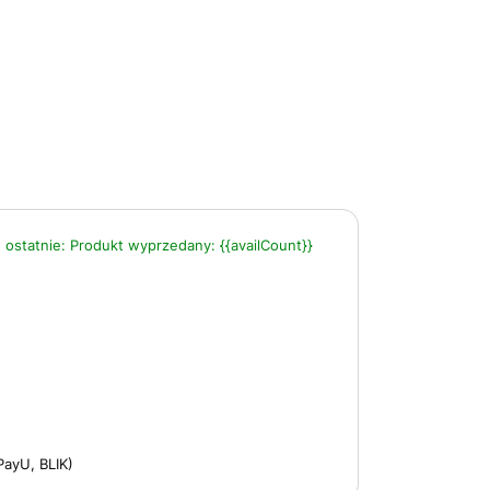
 ostatnie:
Produkt wyprzedany:
{{availCount}}
PayU, BLIK)