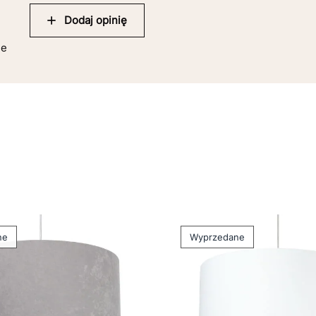
Dodaj opinię
ie
ne
Wyprzedane