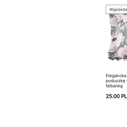
Wyprzed
Elegancka
poduszkę w
falbanką
25.00 P