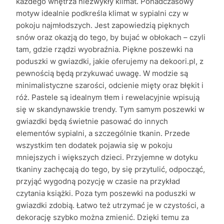
każdego wnętrza niezwykły klimat. Ponadczasowy
motyw idealnie podkreśla klimat w sypialni czy w
pokoju najmłodszych. Jest zapowiedzią pięknych
snów oraz okazją do tego, by bujać w obłokach – czyli
tam, gdzie rządzi wyobraźnia. Piękne poszewki na
poduszki w gwiazdki, jakie oferujemy na dekoori.pl, z
pewnością będą przykuwać uwagę. W modzie są
minimalistyczne szarości, odcienie mięty oraz błękit i
róż. Pastele są idealnym tłem i rewelacyjnie wpisują
się w skandynawskie trendy. Tym samym poszewki w
gwiazdki będą świetnie pasować do innych
elementów sypialni, a szczególnie tkanin. Przede
wszystkim ten dodatek pojawia się w pokoju
mniejszych i większych dzieci. Przyjemne w dotyku
tkaniny zachęcają do tego, by się przytulić, odpocząć,
przyjąć wygodną pozycję w czasie na przykład
czytania książki. Poza tym poszewki na poduszki w
gwiazdki zdobią. Łatwo też utrzymać je w czystości, a
dekorację szybko można zmienić. Dzięki temu za