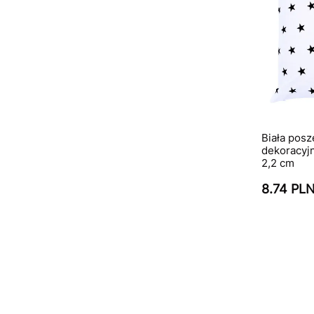
Biała pos
dekoracyj
2,2 cm
8.74 PL