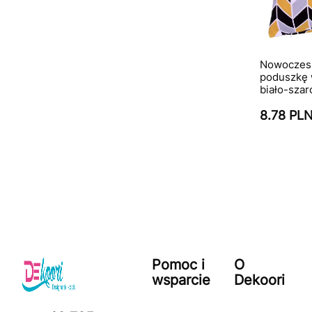
Nowoczes
poduszkę 
biało-sza
8.78 PL
Pomoc i
O
wsparcie
Dekoori