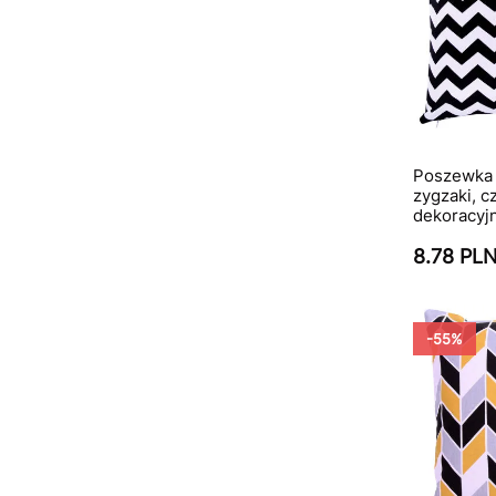
Poszewka 
zygzaki, c
dekoracyj
8.78 PL
-55%