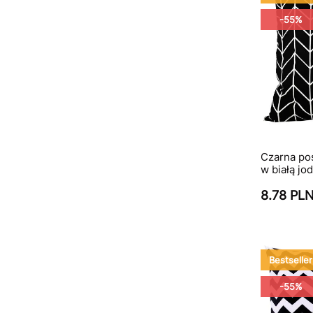
-55%
Czarna po
w białą jo
8.78 PL
Bestseller
-55%