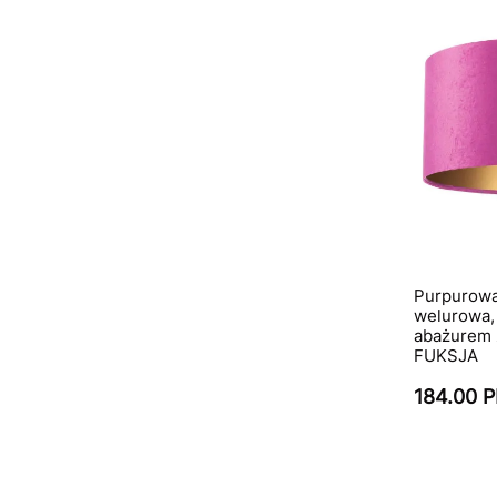
Purpurowa
welurowa,
abażurem 
FUKSJA
184.00 