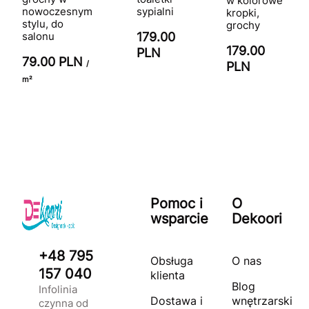
w kolorowe
nowoczesnym
sypialni
kropki,
stylu, do
grochy
salonu
179.00
179.00
PLN
79.00 PLN
/
PLN
m²
Pomoc i
O
wsparcie
Dekoori
+48 795
Obsługa
O nas
157 040
klienta
Blog
Infolinia
Dostawa i
wnętrzarski
czynna od