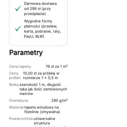
Darmowa dostawa
od 299 zł (przy
przedpłacie)
Wygodne formy
płatności (przelew,
karta, pobranie, raty,
PayU, BLIK)
Parametry
Cena tapety:
79 zł za 1 m²
Cena
10,00 zł za próbkę w
próbki:
rozmiarze 1 x 0,5 m
Rolka:
szerokość 1 m, długość
taka jak ilość zamówionych
metrów
Gramatura:
290 g/m²
Materiał:
tapeta winylowa na
flizelinie (zmywalna)
Powierzchnia:
uniwersalna
struktura