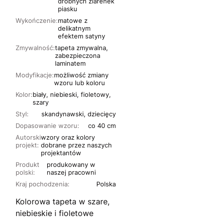
drobnych ziarenek
piasku
Wykończenie:
matowe z
delikatnym
efektem satyny
Zmywalność:
tapeta zmywalna,
zabezpieczona
laminatem
Modyfikacje:
możliwość zmiany
wzoru lub koloru
Kolor:
biały, niebieski, fioletowy,
szary
Styl:
skandynawski, dziecięcy
Dopasowanie wzoru:
co 40 cm
Autorski
wzory oraz kolory
projekt:
dobrane przez naszych
projektantów
Produkt
produkowany w
polski:
naszej pracowni
Kraj pochodzenia:
Polska
Kolorowa tapeta w szare,
niebieskie i fioletowe