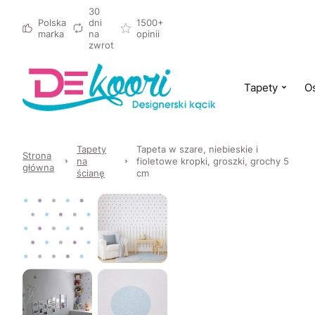
30
Polska
dni
1500+
marka
na
opinii
zwrot
Tapety
Oś
Tapety
Tapeta w szare, niebieskie i
Strona
na
fioletowe kropki, groszki, grochy 5
główna
ścianę
cm