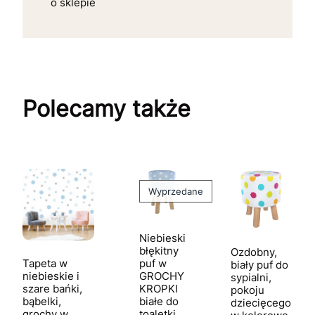
o sklepie
Polecamy także
Wyprzedane
Niebieski
błękitny
Ozdobny,
Tapeta w
puf w
biały puf do
niebieskie i
GROCHY
sypialni,
szare bańki,
KROPKI
pokoju
bąbelki,
białe do
dziecięcego
grochy w
toaletki