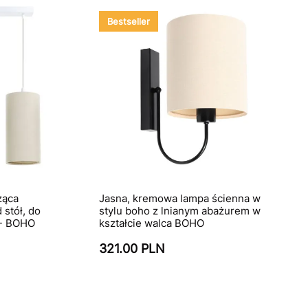
Bestseller
ząca
Jasna, kremowa lampa ścienna w
 stół, do
stylu boho z lnianym abażurem w
 - BOHO
kształcie walca BOHO
321.00 PLN