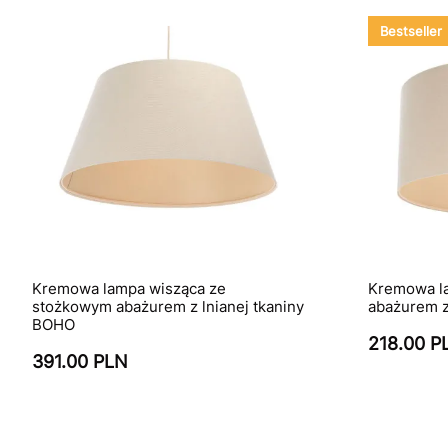
Bestseller
Kremowa lampa wisząca ze
Kremowa l
stożkowym abażurem z lnianej tkaniny
abażurem 
BOHO
218.00 P
391.00 PLN