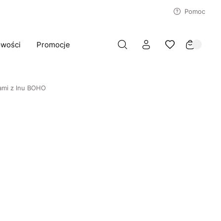
Pomoc
wości
Promocje
rami z lnu BOHO