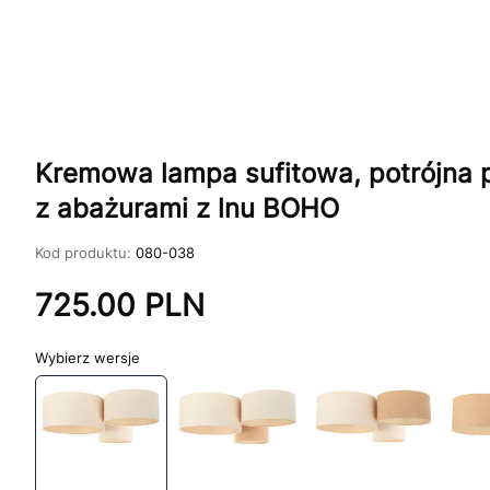
Kremowa lampa sufitowa, potrójna p
z abażurami z lnu BOHO
Kod produktu:
080-038
725.00
PLN
wersje