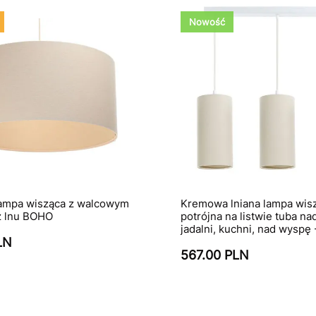
Nowość
ampa wisząca z walcowym
Kremowa lniana lampa wis
z lnu BOHO
potrójna na listwie tuba nad
jadalni, kuchni, nad wyspę
LN
567.00 PLN