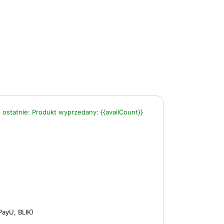
 ostatnie:
Produkt wyprzedany:
{{availCount}}
PayU, BLIK)