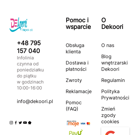
Pomoc i
O
wsparcie
Dekoori
+48 795
Obsługa
O nas
157 040
klienta
Blog
Infolinia
Dostawa i
wnętrzarski
czynna od
płatności
Dekoori
poniedziałku
do piątku
Zwroty
Regulamin
w godzinach
10:00-16:00
Reklamacje
Polityka
Prywatności
info@dekoori.pl
Pomoc
(FAQ)
Zmień
zgody
cookies