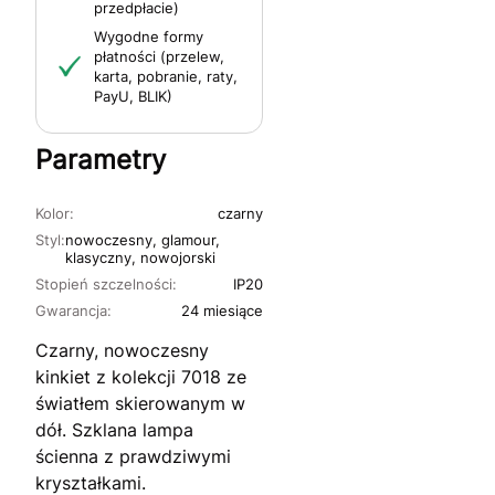
przedpłacie)
Wygodne formy
płatności (przelew,
karta, pobranie, raty,
PayU, BLIK)
Parametry
Kolor:
czarny
Styl:
nowoczesny, glamour,
klasyczny, nowojorski
Stopień szczelności:
IP20
Gwarancja:
24 miesiące
Czarny, nowoczesny
kinkiet z kolekcji 7018 ze
światłem skierowanym w
dół. Szklana lampa
ścienna z prawdziwymi
kryształkami.