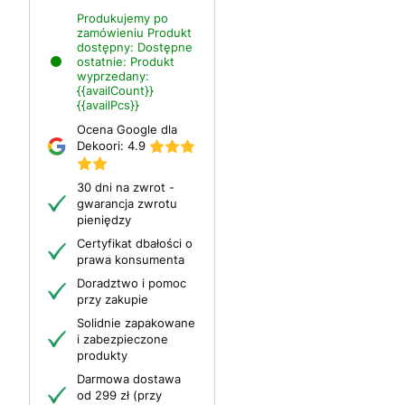
Produkujemy po
zamówieniu
Produkt
dostępny:
Dostępne
ostatnie:
Produkt
wyprzedany:
{{availCount}}
{{availPcs}}
Ocena Google dla
Dekoori:
4.9
30 dni na zwrot -
gwarancja zwrotu
pieniędzy
Certyfikat dbałości o
prawa konsumenta
Doradztwo i pomoc
przy zakupie
Solidnie zapakowane
i zabezpieczone
produkty
Darmowa dostawa
od 299 zł (przy